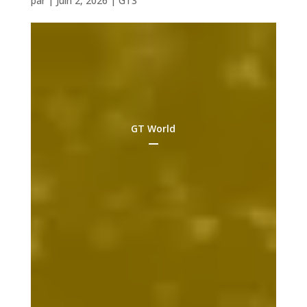
par
|
Juin 2, 2026
|
GT3
GT World