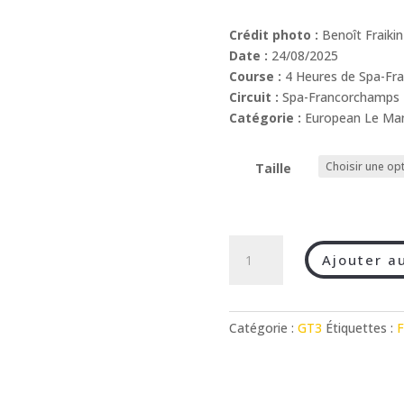
Crédit photo :
Benoît Fraiki
Date :
24/08/2025
Course :
4 Heures de Spa-Fr
Circuit :
Spa-Francorchamps
Catégorie :
European Le Man
Taille
quantité
Ajouter a
de
ELMS
:
4H
Catégorie :
GT3
Étiquettes :
F
Spa-
Francorchamps
2025