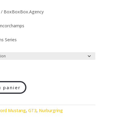
n / BoxBoxBox.Agency
ancorchamps
s Series
u panier
ord Mustang
,
GT3
,
Nurburgring