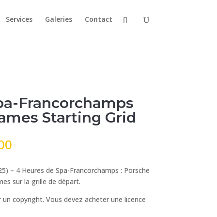
Services
Galeries
Contact
pa-Francorchamps
Dames Starting Grid
Plage
00
de
prix :
25) – 4 Heures de Spa-Francorchamps : Porsche
€ 15,00
 sur la grille de départ.
à
€ 99,00
 un copyright. Vous devez acheter une licence