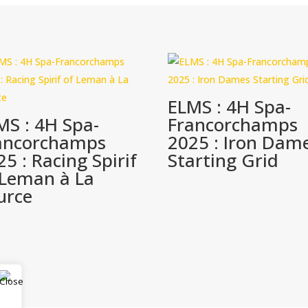
:
Iron
Dames
Starting
Grid
ELMS : 4H Spa-
MS : 4H Spa-
Francorchamps
ancorchamps
2025 : Iron Dam
25 : Racing Spirif
Starting Grid
 Leman à La
urce